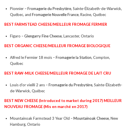
Pionnier –
Fromagerie du Presbytère
, Sainte-Élizabeth-de-Warwick,
Québec, and
Fromagerie Nouvelle France
, Racine, Québec
BEST FARMSTEAD CHEESE/
MEILLEUR FROMAGE FERMIER
Figaro –
Glengarry Fine Cheese
, Lancaster, Ontario
BEST ORGANIC CHEESE/
MEILLEUR FROMAGE BIOLOGIQUE
Alfred le Fermier 18 mois –
Fromagerie la Station
, Compton,
Québec
BEST RAW-MILK CHEESE/
MEILLEUR FROMAGE DE LAIT CRU
Louis d’or vieilli 2 ans –
Fromagerie du
Presbytère,
Sainte-Élizabeth-
de-Warwick, Québec
BEST NEW CHEESE
(Introduced to market during 2017)
MEILLEUR
NOUVEAU FROMAGE
(
Mis en marché en 2017)
Mountainoak Farmstead 3 Year Old –
Mountainoak Cheese
, New
Hamburg, Ontario