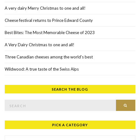
A very dairy Merry Christmas to one and all!
Cheese festival returns to Prince Edward County
Best Bites: The Most Memorable Cheese of 2023
A Very Dairy Christmas to one and all!
Three Canadian cheeses among the world’s best
Wildwood: A true taste of the Swiss Alps
SEARCH THE BLOG
Search for:
SEAR
PICK A CATEGORY
Pick a Category