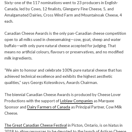
Sixty-one of the 117 nominations went to 23 producers in English-
Canada, led by Cows, 12 finalists, Glengarry Fine Cheese, 5, and
Amalgamated Dairies, Cross Wind Farm and Mountainoak Cheese, 4
each.
Canadian Cheese Awards is the only pan-Canadian cheese competition
open to all milks used in cheesemaking—cow, goat, sheep and water
buffalo—with only pure natural cheese accepted for judging. That
means no artificial colours, flavours or preservatives, and no modified
milk ingredients.
“We aim to honour and celebrate 100% pure natural cheese that has
achieved technical excellence and exhibits the highest aesthetic
qualities,” says Georgs Kolesnikovs, Awards Chairman.
The biennial Canadian Cheese Awards is produced by Cheese Lover
Productions with the support of
Loblaw Companies
as Marquee
Sponsor and
Dairy Farmers of Canada
as Principal Partner, Cow Milk
Cheese.
The Great Canadian Cheese Festival
in Picton, Ontario, is on hiatus in
2018 to allow resources to be devoted to the launch of Artisan Cheese