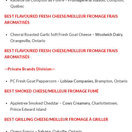
Québec
BEST FLAVOURED FRESH CHEESE/
MEILLEUR
FROMAGE FRAIS
AROMATISÉS
Chevrai Roasted Garlic Soft Fresh Goat Cheese –
Woolwich Dairy
,
Orangeville, Ontario
BEST FLAVOURED FRESH CHEESE/
MEILLEUR
FROMAGE FRAIS
AROMATISÉS
—Private Brands Division—
PC Fresh Goat Peppercorn –
Loblaw Companies
, Brampton, Ontario
BEST SMOKED CHEESE/
MEILLEUR FROMAGE FUMÉ
Appletree Smoked Cheddar –
Cows Creamery
, Charlottetown,
Prince Edward Island
BEST GRILLING CHEESE/
MEILLEUR FROMAGE À GRILLER
Queso Fresco –
Sabana
, Oakville, Ontario