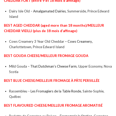
CHEDDAR FORT
(entre 9 et 18 mois d’affinage)
Dairy Isle Old –
Amalgamated Dairies
, Summerside, Prince Edward
Island
BEST AGED CHEDDAR
(aged more than 18 months)/
MEILLEUR
CHEDDAR VIEILLI
(plus de 18 mois d’affinage)
Cows Creamery 3 Year Old Cheddar
–
Cows Creamery
,
Charlottetown, Prince Edward Island
BEST GOUDA CHEESE/
MEILLEUR FROMAGE GOUDA
Mild Gouda –
That Dutchman’s Cheese Farm
, Upper Economy, Nova
Scotia
BEST BLUE CHEESE/
MEILLEUR
FROMAGE À PÂTE PERSILLÉE
Rassembleu –
Les Fromagiers de la Table Ronde
, Sainte-Sophie,
Québec
BEST FLAVOURED CHEESE/
MEILLEUR FROMAGE AROMATISÉ
Raclette de Compton au Poivre –
Fromagerie la Station
, Compton,