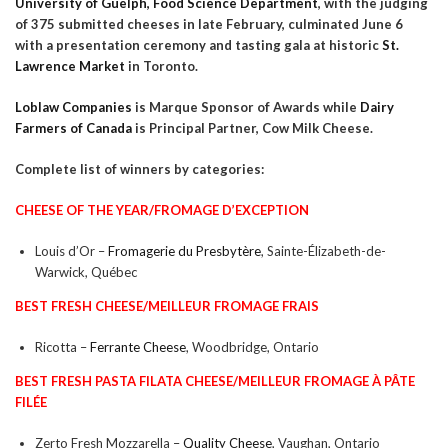
University of Guelph, Food Science Department
, with the judging
of 375 submitted cheeses in late February, culminated June 6
with a presentation ceremony and tasting gala at historic
St.
Lawrence Market
in Toronto.
Loblaw Companies
is Marque Sponsor of Awards while
Dairy
Farmers of Canada
is Principal Partner, Cow Milk Cheese.
Complete list of winners by categories:
CHEESE OF THE YEAR/
FROMAGE D’EXCEPTION
Louis d’Or –
Fromagerie du Presbytère
, Sainte-Élizabeth-de-
Warwick, Québec
BEST FRESH CHEESE/
MEILLEUR
FROMAGE FRAIS
Ricotta –
Ferrante Cheese
, Woodbridge, Ontario
BEST FRESH PASTA FILATA CHEESE/
MEILLEUR
FROMAGE À PÂTE
FILÉE
Zerto Fresh Mozzarella –
Quality Cheese
, Vaughan, Ontario