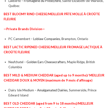
Laliberté –
Fromagerie du Presbytère
, Sainte-Élizabeth-de-Warwick,
Québec
BEST BLOOMY RIND CHEESE/
MEILLEUR
PÂTE MOLLE À CROÛTE
FLEURIE
—Private Brands Division—
PC Camembert –
Loblaw Companies
, Brampton, Ontario
BEST LACTIC RIPENED CHEESE/
MEILLEUR
FROMAGE LACTIQUE
À
CROÛTE FLEURIE
Neufchatel –
Golden Ears Cheesecrafters
, Maple Ridge, British
Columbia
BEST MILD & MEDIUM CHEDDAR
(aged up to 9 months)/
MEILLEUR
CHEDDAR DOUX & MOYEN
(maximum de 9 mois d’affinage)
Dairy Isle Medium –
Amalgamated Dairies
, Summerside, Prince
Edward Island
BEST OLD CHEDDAR
(aged from 9 to 18 months)/
MEILLEUR